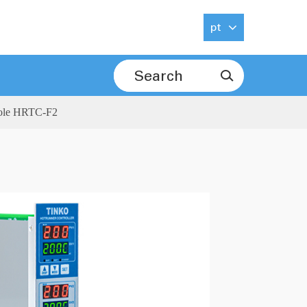
pt

role HRTC-F2