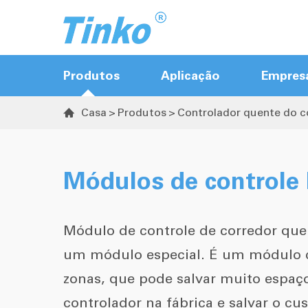
Produtos
Aplicação
Empres
Casa
Produtos
Controlador quente do c

Controlador quente do corredor
Controlador de portão de válvula de
Módulos de controle
sequência
Controlador de temperatura
Módulo de controle de corredor qu
Transmissor de Temperatura &
um módulo especial. É um módulo 
Humidade
zonas, que pode salvar muito espaç
controlador na fábrica e salvar o cu