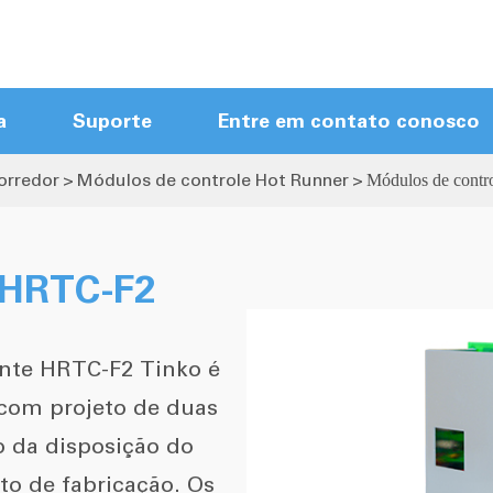
a
Suporte
Entre em contato conosco
orredor
Módulos de controle Hot Runner
Módulos de cont
Módulos de controle Hot Runner
Mainframes Hot Runner
Controlador quente do corredor da
 HRTC-F2
tela de toque
Controlador compacto do corredor
ente HRTC-F2 Tinko é
quente
Novo Controlador de Chegada
com projeto de duas
Corredor quente Cabos
o da disposição do
Acessórios Hot Runner
sto de fabricação. Os