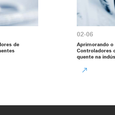
02-06
dores de
Aprimorando o
nentes
Controladores 
quente na indú
