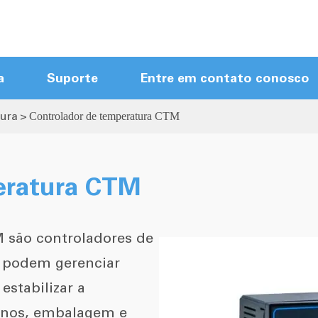
a
Suporte
Entre em contato conosco
tura
Controlador de temperatura CTM
Módulos de controle Hot Runner
Mainframes Hot Runner
Controlador quente do corredor da
eratura CTM
tela de toque
Controlador compacto do corredor
M são controladores de
quente
Novo Controlador de Chegada
e podem gerenciar
Corredor quente Cabos
stabilizar a
Acessórios Hot Runner
rnos, embalagem e