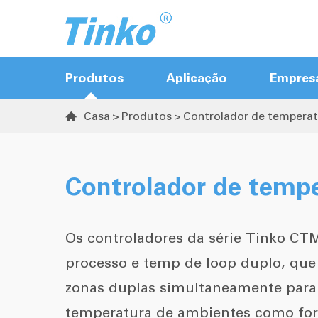
Produtos
Aplicação
Empres
Casa
Produtos
Controlador de tempera

Controlador quente do corredor
Controlador de portão de válvula de
Controlador de temp
sequência
Controlador de temperatura
Os controladores da série Tinko CT
Transmissor de Temperatura &
processo e temp de loop duplo, qu
Humidade
zonas duplas simultaneamente para e
temperatura de ambientes como fo