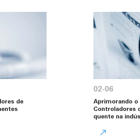
02-06
dores de
Aprimorando o
nentes
Controladores 
quente na indú
