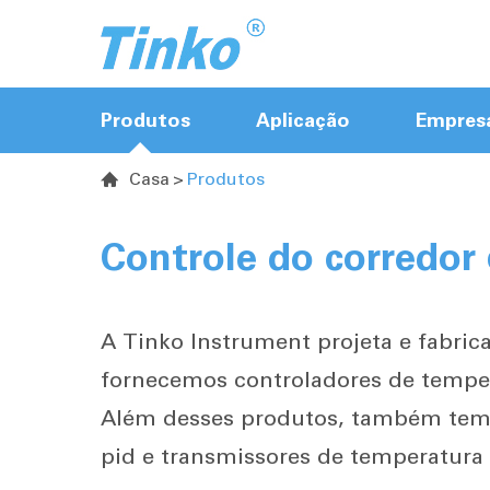
Produtos
Aplicação
Empres
Casa
Produtos

Controlador quente do corredor
Controle do corredor
Controlador de portão de válvula de
sequência
Controlador de temperatura
A Tinko Instrument projeta e fabri
fornecemos controladores de temper
Transmissor de Temperatura &
Além desses produtos, também temos
Humidade
pid e transmissores de temperatura