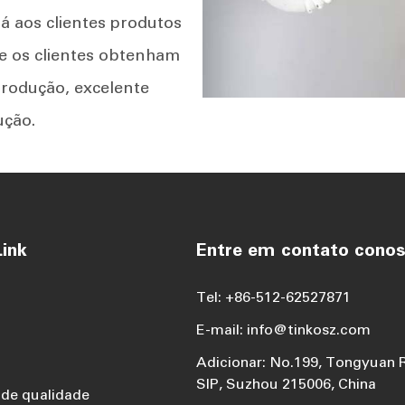
á aos clientes produtos
ue os clientes obtenham
rodução, excelente
ução.
ink
Entre em contato cono
Tel: +86-512-62527871
E-mail: info@tinkosz.com
Adicionar: No.199, Tongyuan 
SIP, Suzhou 215006, China
 de qualidade