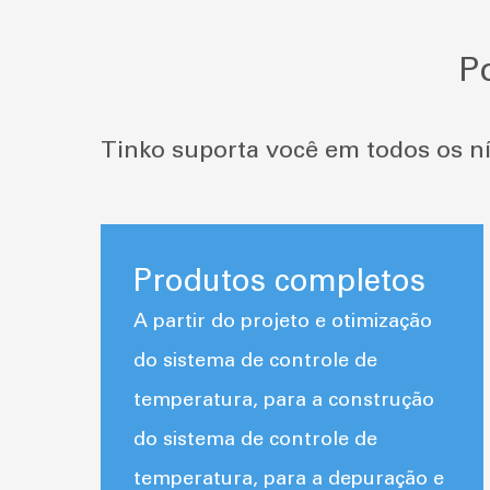
P
Tinko suporta você em todos os ní
Produtos completos
A partir do projeto e otimização

do sistema de controle de
temperatura, para a construção
do sistema de controle de
temperatura, para a depuração e