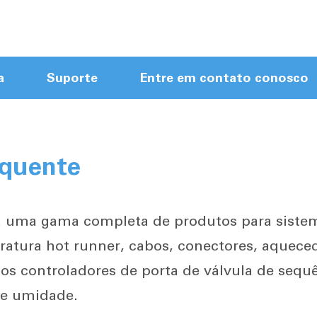
a
Suporte
Entre em contato conosco
Módulos de controle Hot Runner
Mainframes Hot Runner
 quente
Controlador quente do corredor da
tela de toque
Controlador compacto do corredor
ca uma gama completa de produtos para siste
quente
atura hot runner, cabos, conectores, aqueced
Novo Controlador de Chegada
 controladores de porta de válvula de sequê
Corredor quente Cabos
 e umidade.
Acessórios Hot Runner