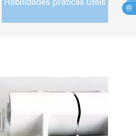
Habilidades práticas úteis
@