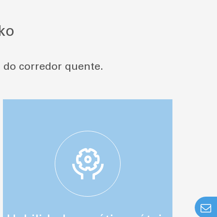
ko
 do corredor quente.
