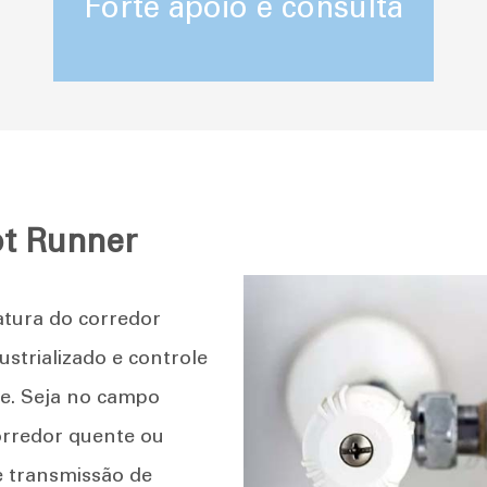
Forte apoio e consulta
ot Runner
atura do corredor
strializado e controle
e. Seja no campo
orredor quente ou
e transmissão de